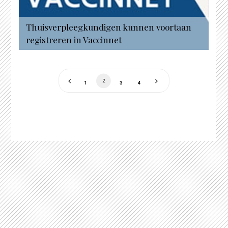
Thuisverpleegkundigen kunnen voortaan
registreren in Vaccinnet
2
1
3
4