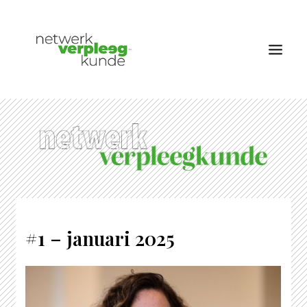
OVER NETWERK VERPLEEGKUNDE
NIEUWS
RUBRIEKEN
EDITIES
VACATURES
#1 – januari 2025
LID WORDEN
CONTACT
AANMELDEN