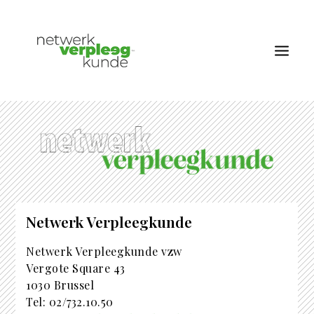
OVER NETWERK VERPLEEGKUNDE
NIEUWS
RUBRIEKEN
EDITIES
Netwerk Verpleegkunde
VACATURES
LID WORDEN
Netwerk Verpleegkunde vzw
Vergote Square 43
CONTACT
1030 Brussel
AANMELDEN
Tel: 02/732.10.50