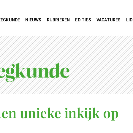
EEGKUNDE
NIEUWS
RUBRIEKEN
EDITIES
VACATURES
LI
den unieke inkijk op