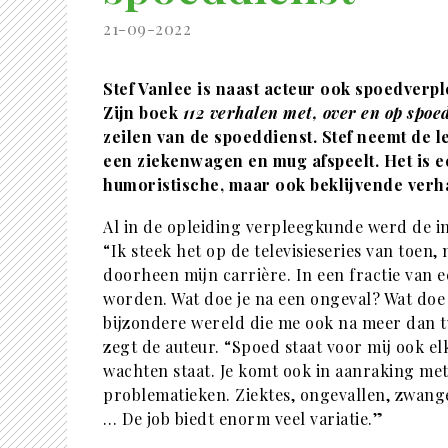
21-09-2022
Stef Vanlee is naast acteur ook spoedverp
Zijn boek
112 verhalen met, over en op spoe
zeilen van de spoeddienst. Stef neemt de l
een ziekenwagen en mug afspeelt. Het is 
humoristische, maar ook beklijvende verh
Al in de opleiding verpleegkunde werd de in
“Ik steek het op de televisieseries van toe
doorheen mijn carrière. In een fractie van 
worden. Wat doe je na een ongeval? Wat doe j
bijzondere wereld die me ook na meer dan tw
zegt de auteur. “Spoed staat voor mij ook el
wachten staat. Je komt ook in aanraking me
problematieken. Ziektes, ongevallen, zwan
… De job biedt enorm veel variatie.”