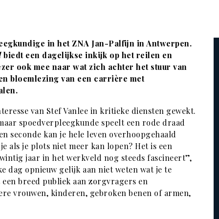
leegkundige in het ZNA Jan-Palfijn in Antwerpen.
d
biedt een dagelijkse inkijk op het reilen en
ezer ook mee naar wat zich achter het stuur van
een bloemlezing van een carrière met
alen.
teresse van Stef Vanlee in kritieke diensten gewekt.
n, maar spoedverpleegkunde speelt een rode draad
een seconde kan je hele leven overhoopgehaald
e als je plots niet meer kan lopen? Het is een
intig jaar in het werkveld nog steeds fascineert”,
ke dag opnieuw gelijk aan niet weten wat je te
t een breed publiek aan zorgvragers en
gere vrouwen, kinderen, gebroken benen of armen,