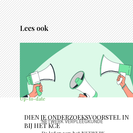
Lees ook
Up-to-date
DIEN JE ONDERZOEKSVOORSTEL IN
NETWERK VERPLEEGKUNDE
BIJ HET KCE