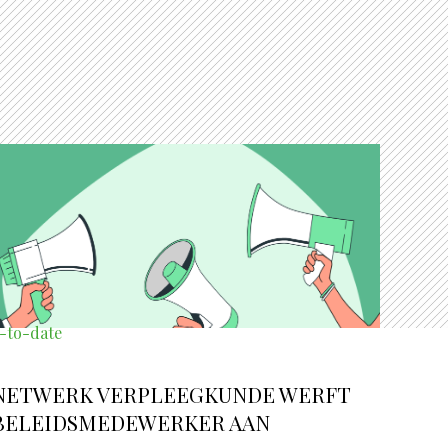
-to-date
NETWERK VERPLEEGKUNDE WERFT
BELEIDSMEDEWERKER AAN