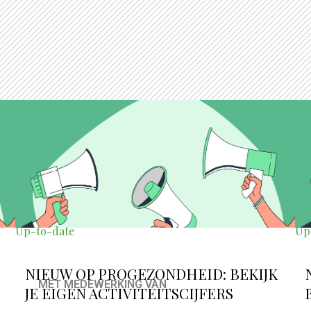
Up-to-date
Up
NIEUW OP PROGEZONDHEID: BEKIJK
MET MEDEWERKING VAN
JE EIGEN ACTIVITEITSCIJFERS