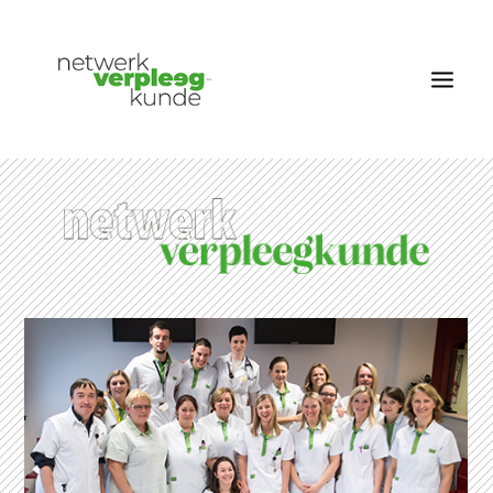
OVER NETWERK VERPLEEGKUNDE
NIEUWS
RUBRIEKEN
EDITIES
VACATURES
LID WORDEN
CONTACT
AANMELDEN