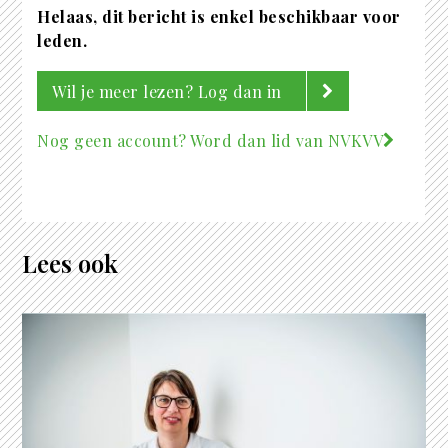
Helaas, dit bericht is enkel beschikbaar voor
leden.
Wil je meer lezen? Log dan in
Nog geen account? Word dan lid van NVKVV
Lees ook