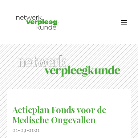
OVER NETWERK VERPLEEGKUNDE
NIEUWS
RUBRIEKEN
EDITIES
VACATURES
Actieplan Fonds voor de
LID WORDEN
Medische Ongevallen
CONTACT
AANMELDEN
01-09-2021