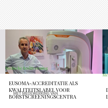
Medische Beeldvorming
Me
EUSOMA-ACCREDITATIE ALS
KWALITEITSLABEL VOOR
MET MEDEWERKING VAN
BORSTSCREENINGSCENTRA