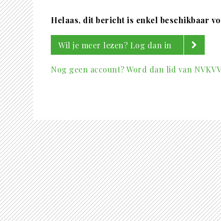
Helaas, dit bericht is enkel beschikbaar v
Wil je meer lezen? Log dan in
Nog geen account? Word dan lid van NVKV