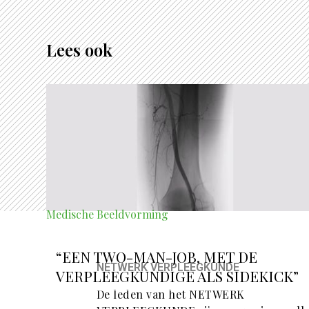
Lees ook
Medische Beeldvorming
“EEN TWO-MAN-JOB, MET DE
NETWERK VERPLEEGKUNDE
VERPLEEGKUNDIGE ALS SIDEKICK”
De leden van het NETWERK