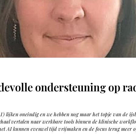
devolle ondersteuning op ra
(AI) lijken oneindig en we hebben nog maar het topje van de ijs
rhaal vertalen naar werkbare tools binnen de klinische workflow
t AI kunnen evenwel tijd vrijmaken en de focus terug meer op