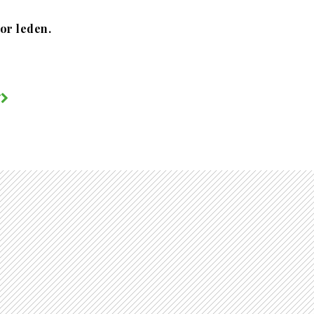
oor leden.
V