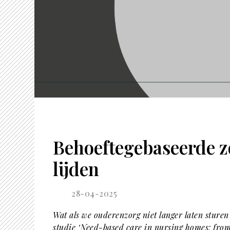
Behoeftegebaseerde zo
lijden
28-04-2025
Wat als we ouderenzorg niet langer laten sture
studie ‘Need-based care in nursing homes: from 