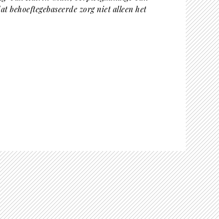
t behoeftegebaseerde zorg niet alleen het