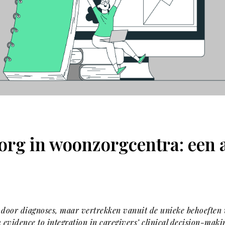
rg in woonzorgcentra: een a
n door diagnoses, maar vertrekken vanuit de unieke behoefte
evidence to integration in caregivers’ clinical decision-maki