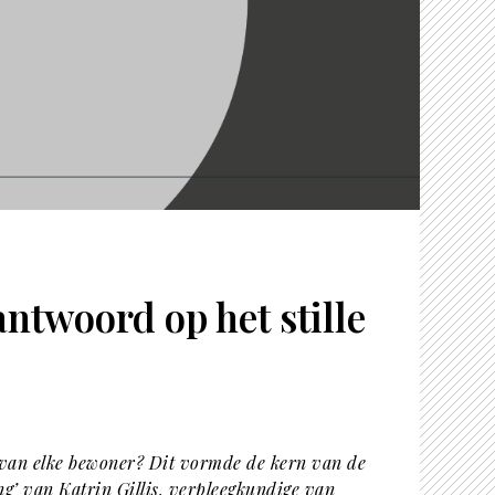
ntwoord op het stille
n van elke bewoner? Dit vormde de kern van de
ng’ van Katrin Gillis, verpleegkundige van