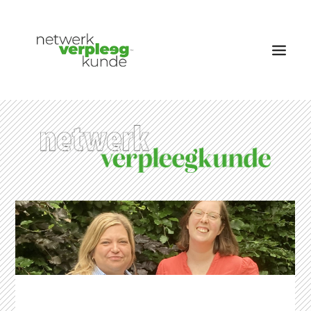
OVER NETWERK VERPLEEGKUNDE
NIEUWS
RUBRIEKEN
EDITIES
VACATURES
LID WORDEN
CONTACT
AANMELDEN