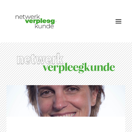
OVER NETWERK VERPLEEGKUNDE
NIEUWS
RUBRIEKEN
EDITIES
VACATURES
LID WORDEN
CONTACT
AANMELDEN