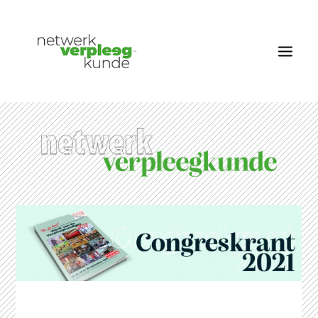
OVER NETWERK VERPLEEGKUNDE
NIEUWS
RUBRIEKEN
EDITIES
VACATURES
LID WORDEN
CONTACT
AANMELDEN