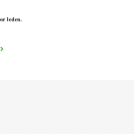
oor leden.
V