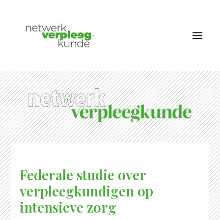
OVER NETWERK VERPLEEGKUNDE
NIEUWS
RUBRIEKEN
EDITIES
VACATURES
Federale studie over
LID WORDEN
verpleegkundigen op
CONTACT
intensieve zorg
AANMELDEN