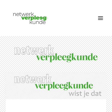
OVER NETWERK VERPLEEGKUNDE
NIEUWS
RUBRIEKEN
EDITIES
VACATURES
LID WORDEN
CONTACT
AANMELDEN