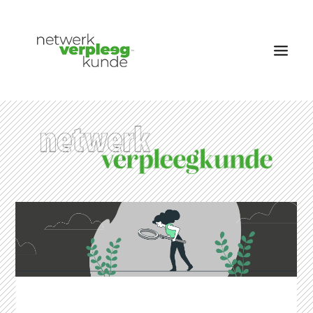
OVER NETWERK VERPLEEGKUNDE
NIEUWS
RUBRIEKEN
EDITIES
VACATURES
LID WORDEN
CONTACT
AANMELDEN