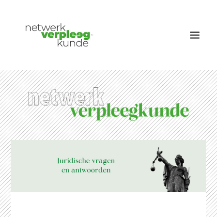
OVER NETWERK VERPLEEGKUNDE
NIEUWS
RUBRIEKEN
EDITIES
VACATURES
LID WORDEN
CONTACT
AANMELDEN