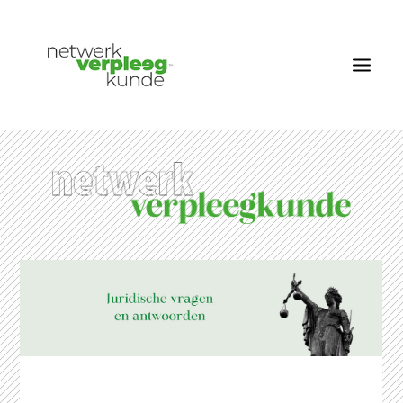
OVER NETWERK VERPLEEGKUNDE
NIEUWS
RUBRIEKEN
EDITIES
VACATURES
LID WORDEN
CONTACT
AANMELDEN