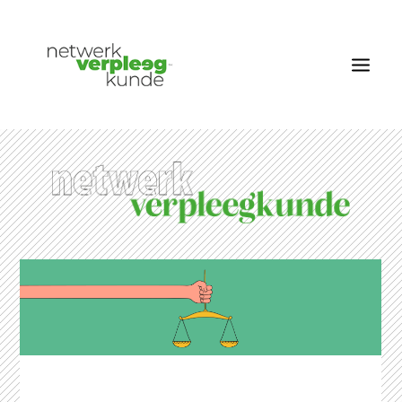
OVER NETWERK VERPLEEGKUNDE
NIEUWS
RUBRIEKEN
EDITIES
VACATURES
LID WORDEN
CONTACT
AANMELDEN