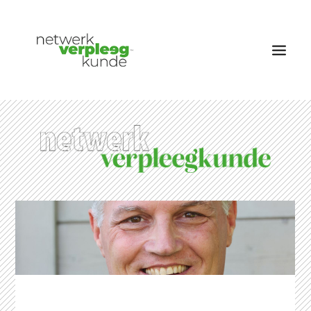
OVER NETWERK VERPLEEGKUNDE
NIEUWS
RUBRIEKEN
EDITIES
VACATURES
LID WORDEN
CONTACT
AANMELDEN