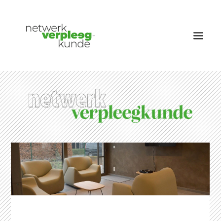
OVER NETWERK VERPLEEGKUNDE
NIEUWS
RUBRIEKEN
EDITIES
VACATURES
LID WORDEN
CONTACT
AANMELDEN