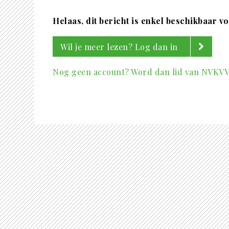
Helaas, dit bericht is enkel beschikbaar v
Wil je meer lezen? Log dan in
Nog geen account? Word dan lid van NVKV