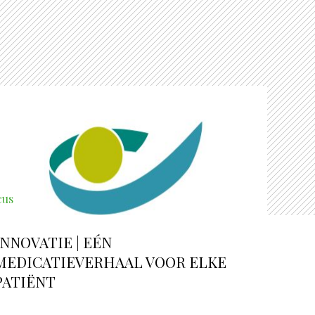
cus
INNOVATIE | EÉN
MEDICATIEVERHAAL VOOR ELKE
PATIËNT