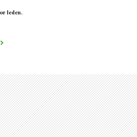
oor leden.
V