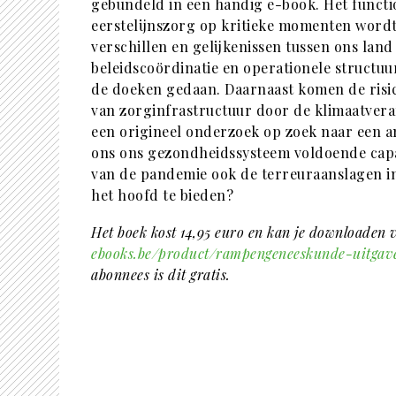
gebundeld in een handig e-book. Het funct
eerstelijnszorg op kritieke momenten word
verschillen en gelijkenissen tussen ons lan
beleidscoördinatie en operationele structuu
de doeken gedaan. Daarnaast komen de risi
van zorginfrastructuur door de klimaatver
een origineel onderzoek op zoek naar een 
ons ons gezondheidssysteem voldoende capac
van de pandemie ook de terreuraanslagen 
het hoofd te bieden?
Het boek kost 14,95 euro en kan je downloaden 
ebooks.be/product/rampengeneeskunde-uitgav
abonnees is dit gratis.