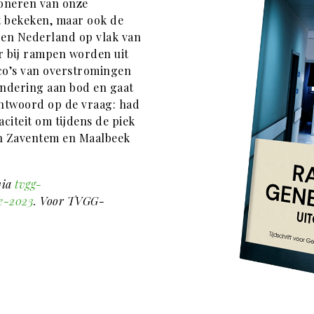
ioneren van onze
t bekeken, maar ook de
d en Nederland op vlak van
r bij rampen worden uit
co’s van overstromingen
andering aan bod en gaat
antwoord op de vraag: had
iteit om tijdens de piek
in Zaventem en Maalbeek
via
tvgg-
e-2023
. Voor TVGG-