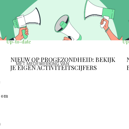
Up-to-date
Up
NIEUW OP PROGEZONDHEID: BEKIJK
MET MEDEWERKING VAN
JE EIGEN ACTIVITEITSCIJFERS
e
n om
n