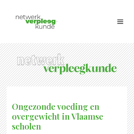
OVER NETWERK VERPLEEGKUNDE
NIEUWS
RUBRIEKEN
EDITIES
VACATURES
Ongezonde voeding en
LID WORDEN
overgewicht in Vlaamse
CONTACT
scholen
AANMELDEN