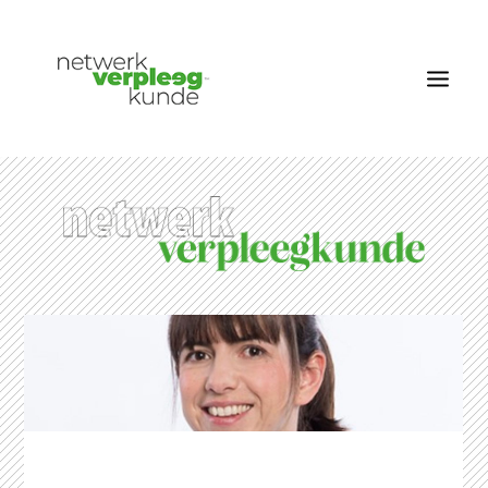
OVER NETWERK VERPLEEGKUNDE
NIEUWS
RUBRIEKEN
EDITIES
VACATURES
LID WORDEN
CONTACT
AANMELDEN