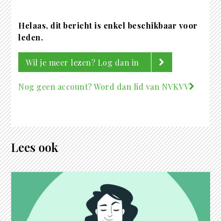
Helaas, dit bericht is enkel beschikbaar voor
leden.
Wil je meer lezen? Log dan in
Nog geen account? Word dan lid van NVKVV
Lees ook