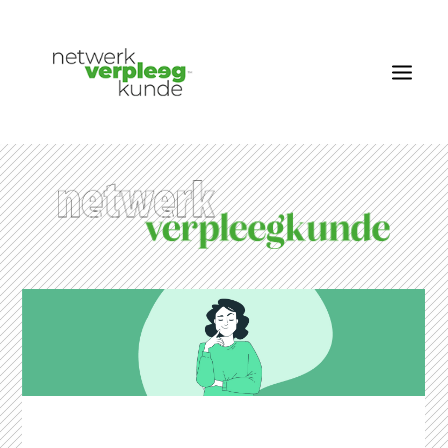
OVER NETWERK VERPLEEGKUNDE
NIEUWS
RUBRIEKEN
EDITIES
VACATURES
LID WORDEN
CONTACT
AANMELDEN