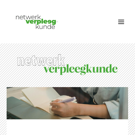
OVER NETWERK VERPLEEGKUNDE
NIEUWS
RUBRIEKEN
EDITIES
VACATURES
LID WORDEN
CONTACT
AANMELDEN