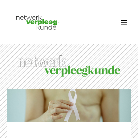
OVER NETWERK VERPLEEGKUNDE
NIEUWS
RUBRIEKEN
EDITIES
VACATURES
LID WORDEN
CONTACT
AANMELDEN