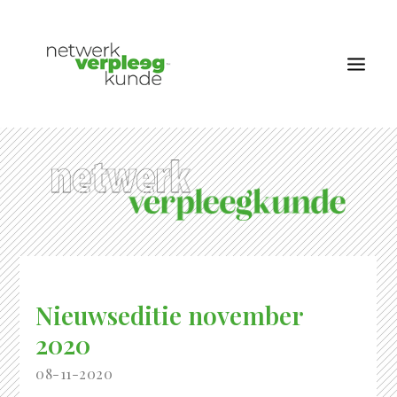
OVER NETWERK VERPLEEGKUNDE
NIEUWS
RUBRIEKEN
EDITIES
VACATURES
Nieuwseditie november
LID WORDEN
2020
CONTACT
AANMELDEN
08-11-2020