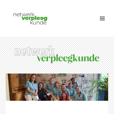
OVER NETWERK VERPLEEGKUNDE
NIEUWS
RUBRIEKEN
EDITIES
VACATURES
LID WORDEN
CONTACT
AANMELDEN