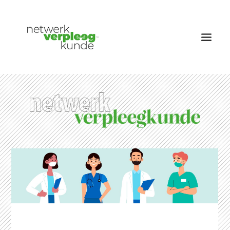
OVER NETWERK VERPLEEGKUNDE
NIEUWS
RUBRIEKEN
EDITIES
VACATURES
LID WORDEN
CONTACT
AANMELDEN