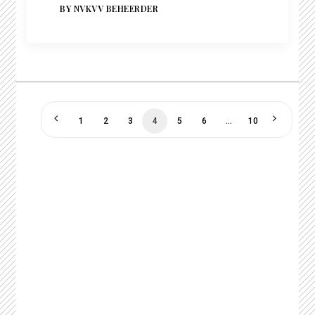
BY NVKVV BEHEERDER
1
2
3
4
5
6
…
10