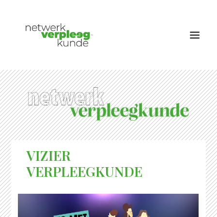
OVER NETWERK VERPLEEGKUNDE
NIEUWS
RUBRIEKEN
EDITIES
VIZIER
VACATURES
VERPLEEGKUNDE
LID WORDEN
CONTACT
AANMELDEN