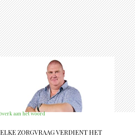
twerk aan het woord
“ELKE ZORGVRAAG VERDIENT HET