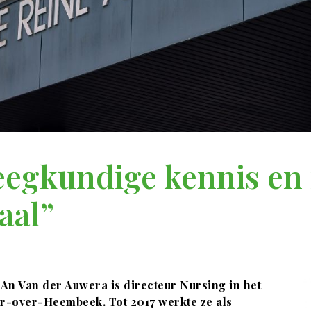
egkundige kennis en 
iaal”
 An Van der Auwera is directeur Nursing in het
er-over-Heembeek. Tot 2017 werkte ze als