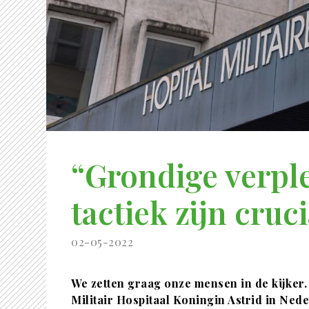
“Grondige verple
tactiek zijn cruc
02-05-2022
We zetten graag onze mensen in de kijker.
Militair Hospitaal Koningin Astrid in Ned